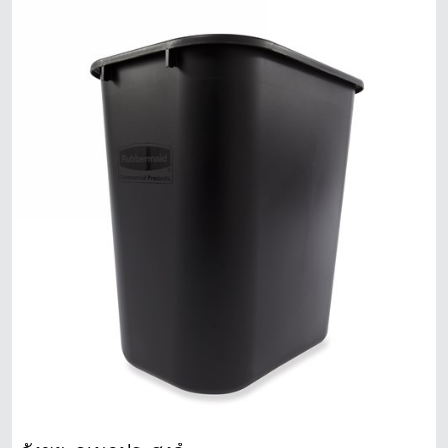
สิงคโปร์
มาเลเซีย
ประเทศอินโดนีเซีย
ไต้หวัน (CN)