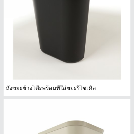
ถังขยะข้างโต๊ะพร้อมที่ใส่ขยะรีไซเคิล