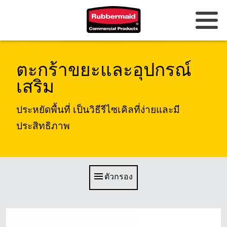
ออสเตรเลียและนิวซีแลนด์
ตะกร้าขยะและอุปกรณ์
จีน (CN)
เสริม
ฮ่องกง
ประหยัดพื้นที่ เป็นวิธีรีไซเคิลที่ง่ายและมี
เกาหลี (KR)
ประสิทธิภาพ
ญี่ปุ่น (JP)
ฟิลิปปินส์
ตัวกรอง
เวียดนาม (VN)
ประเทศไทย (TH)