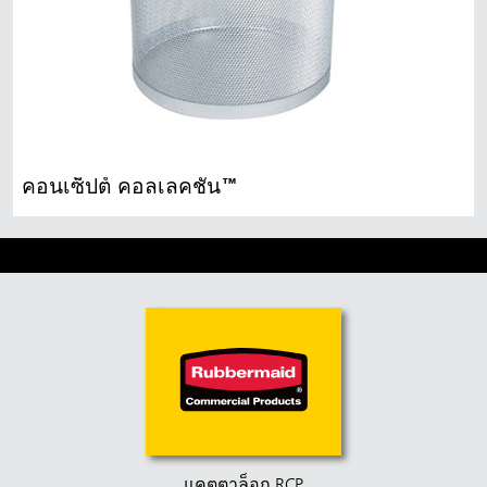
คอนเซ็ปต์ คอลเลคชั่น™
แคตตาล็อก RCP