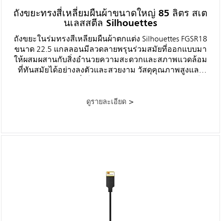
ถังขยะทรงสี่เหลี่ยมผืนผ้าขนาดใหญ่ 85 ลิตร สเต
นเลสสตีล Silhouettes
ถังขยะในร่มทรงสี่เหลี่ยมผืนผ้าตกแต่ง Silhouettes FGSR18
ขนาด 22.5 แกลลอนมีลวดลายพรุนร่วมสมัยที่ออกแบบมา
ให้ผสมผสานกับสิ่งอำนวยความสะดวกและสภาพแวดล้อม
ที่ทันสมัยได้อย่างลงตัวและสวยงาม วัสดุคุณภาพสูงและ
ฝีมือการผลิตทำให้มั่นใจได้ว่าภาชนะจะทนทานต่อการใช้
งานหนักในชีวิตประจำวัน
ดูรายละเอียด >