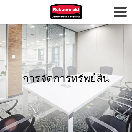
ออสเตรเลียและนิวซีแลนด์
จีน (CN)
ฮ่องกง
เกาหลี (KR)
การจัดการทรัพย์สิน
ญี่ปุ่น (JP)
ฟิลิปปินส์
เวียดนาม (VN)
ประเทศไทย (TH)