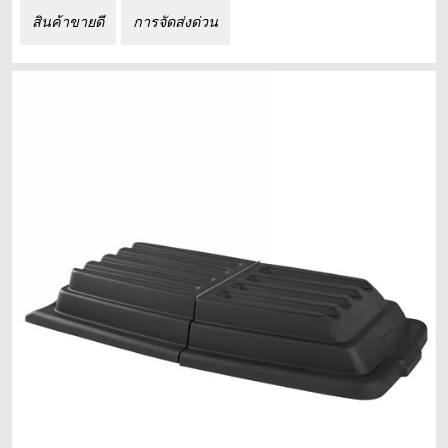
สินค้าขายดี
การจัดส่งด่วน