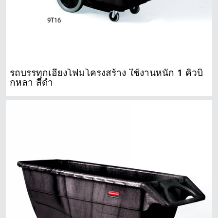
รถบรรทุกเอียงโฟมโครงสร้าง ใช้งานหนัก 1 คิวบิ
กหลา สีดำ