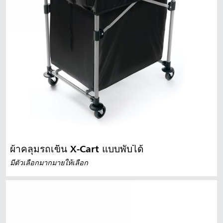
ผ้าคลุมรถเข็น X-Cart แบบพับได้
มีตัวเลือกมากมายให้เลือก