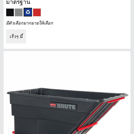
มาตรฐาน
มีตัวเลือกมากมายให้เลือก
เร็วๆ นี้