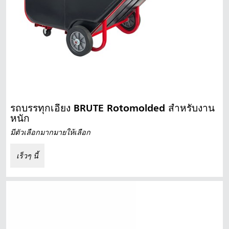
รถบรรทุกเอียง BRUTE Rotomolded สำหรับงาน
หนัก
มีตัวเลือกมากมายให้เลือก
เร็วๆ นี้