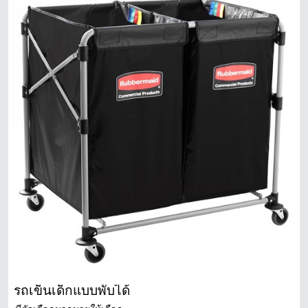
รถเข็นเด็กแบบพับได้