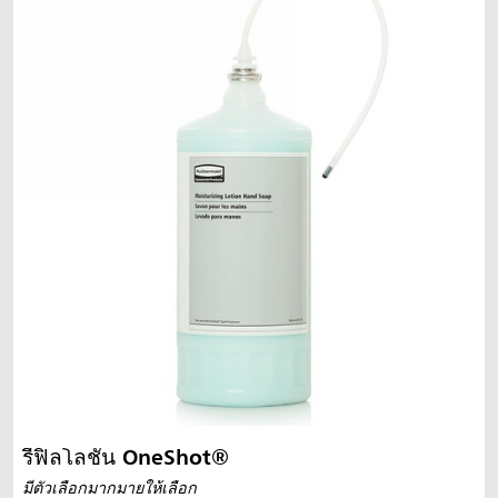
รีฟิลโลชั่น OneShot®
มีตัวเลือกมากมายให้เลือก