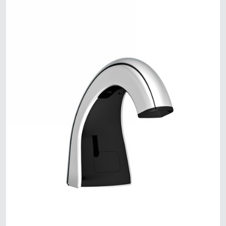
สิงคโปร์
มาเลเซีย
ประเทศอินโดนีเซีย
ไต้หวัน (CN)