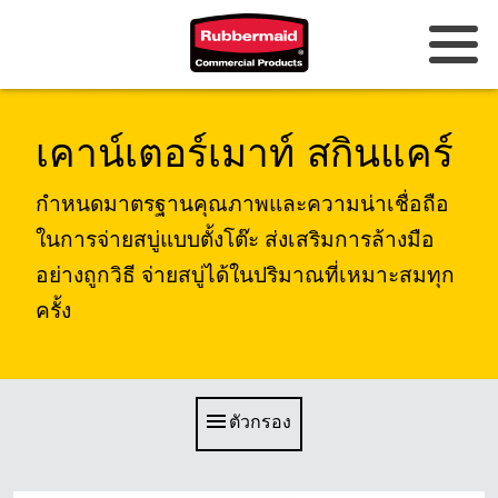
ออสเตรเลียและนิวซีแลนด์
เคาน์เตอร์เมาท์ สกินแคร์
จีน (CN)
กำหนดมาตรฐานคุณภาพและความน่าเชื่อถือ
ฮ่องกง
ในการจ่ายสบู่แบบตั้งโต๊ะ ส่งเสริมการล้างมือ
อย่างถูกวิธี จ่ายสบู่ได้ในปริมาณที่เหมาะสมทุก
เกาหลี (KR)
ครั้ง
ญี่ปุ่น (JP)
ฟิลิปปินส์
ตัวกรอง
เวียดนาม (VN)
ประเทศไทย (TH)