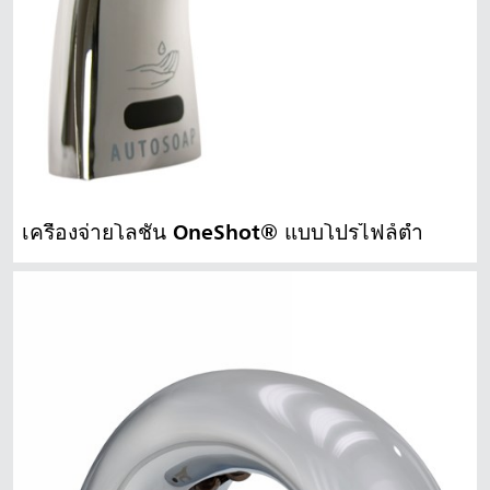
เครื่องจ่ายโลชั่น OneShot® แบบโปรไฟล์ต่ำ