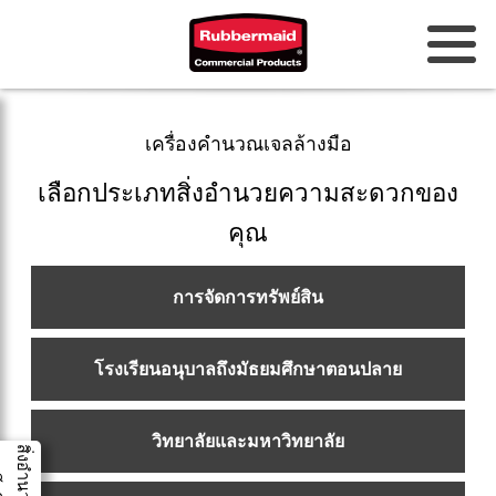
ออสเตรเลียและนิวซีแลนด์
เครื่องคำนวณเจลล้างมือ
จีน (CN)
เลือกประเภทสิ่งอำนวยความสะดวกของ
ฮ่องกง
คุณ
เกาหลี (KR)
การจัดการทรัพย์สิน
ญี่ปุ่น (JP)
โรงเรียนอนุบาลถึงมัธยมศึกษาตอนปลาย
ฟิลิปปินส์
เวียดนาม (VN)
วิทยาลัยและมหาวิทยาลัย
ประเทศไทย (TH)