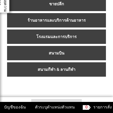
สิ่
ง
อำ
น
ว
ย
ค
ว
า
ม
ะ
ด
ว
ส
ก
ขายปลีก
สิงคโปร์
มาเลเซีย
ร้านอาหารและบริการด้านอาหาร
ประเทศอินโดนีเซีย
โรงแรมและการบริการ
ไต้หวัน (CN)
สนามบิน
สนามกีฬา & ลานกีฬา
ต่อไป
บัญชีของฉัน
ตัวระบุตำแหน่งตัวแทน
0
รายการสั่ง