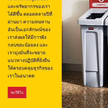
และทรัพยากรของเรา
สิงคโปร์
ได้ดีขึ้น ตลอดหลายปีที่
มาเลเซีย
ผ่านมา ความทนทาน
ประเทศอินโดนีเซีย
อันเป็นเอกลักษณ์ของ
เราส่งผลให้มีการฝัง
ไต้หวัน (CN)
กลบขยะน้อยลง และ
เรามุ่งมั่นที่จะขยาย
แนวทางปฏิบัติที่ยั่งยืน
ให้ครอบคลุมธุรกิจของ
เราในอนาคต
ชมวีดีโอ