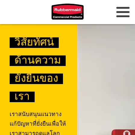
ออสเตรเลียและนิวซีแลนด์
วิสัยทัศน์
จีน (CN)
ด้านความ
ฮ่องกง
เกาหลี (KR)
ยั่งยืนของ
ญี่ปุ่น (JP)
เรา
ฟิลิปปินส์
เราสนับสนุนแนวทาง
เวียดนาม (VN)
แก้ปัญหาที่ยั่งยืนเพื่อให้
ประเทศไทย (TH)
เราสามารถดูแลโลก