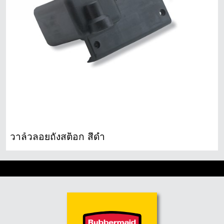
วาล์วลอยถังสต็อก สีดำ