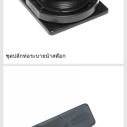
ชุดปลั๊กท่อระบายน้ำสต๊อก