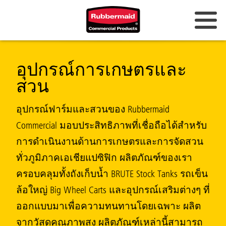
ออสเตรเลียและนิวซีแลนด์
อุปกรณ์การเกษตรและ
จีน (CN)
สวน
ฮ่องกง
อุปกรณ์ฟาร์มและสวนของ Rubbermaid
เกาหลี (KR)
Commercial มอบประสิทธิภาพที่เชื่อถือได้สำหรับ
การดำเนินงานด้านการเกษตรและการจัดสวน
ญี่ปุ่น (JP)
ทั่วภูมิภาคเอเชียแปซิฟิก ผลิตภัณฑ์ของเรา
ฟิลิปปินส์
ครอบคลุมทั้งถังเก็บน้ำ BRUTE Stock Tanks รถเข็น
ล้อใหญ่ Big Wheel Carts และอุปกรณ์เสริมต่างๆ ที่
เวียดนาม (VN)
ออกแบบมาเพื่อความทนทานโดยเฉพาะ ผลิต
ประเทศไทย (TH)
จากวัสดุคุณภาพสูง ผลิตภัณฑ์เหล่านี้สามารถ