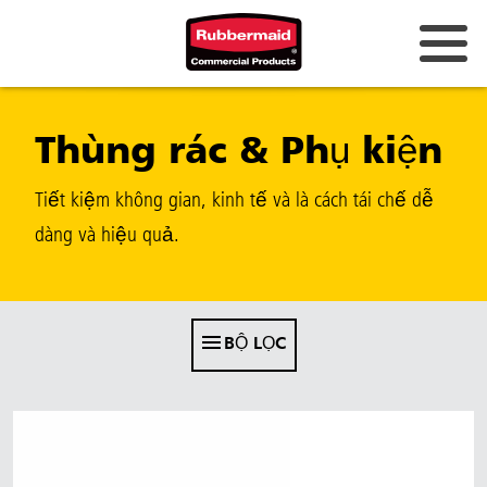
Úc và New Zealand
Thùng rác & Phụ kiện
Trung Quốc (CN)
Hồng Kông
Tiết kiệm không gian, kinh tế và là cách tái chế dễ
Hàn Quốc (KR)
dàng và hiệu quả.
Nhật Bản (JP)
Philippines
BỘ LỌC
Việt Nam (VN)
Thái Lan (TH)
Singapore