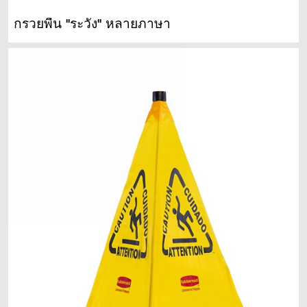
กรวยพื้น "ระวัง" หลายภาษา