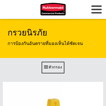
ออสเตรเลียและนิวซีแลนด์
กรวยนิรภัย
จีน (CN)
การป้องกันอันตรายที่มองเห็นได้ชัดเจน
ฮ่องกง
เกาหลี (KR)
ตัวกรอง
ญี่ปุ่น (JP)
ฟิลิปปินส์
เวียดนาม (VN)
ประเทศไทย (TH)