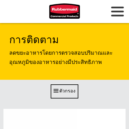
ออสเตรเลียและนิวซีแลนด์
การติดตาม
จีน (CN)
ลดขยะอาหารโดยการตรวจสอบปริมาณและ
ฮ่องกง
อุณหภูมิของอาหารอย่างมีประสิทธิภาพ
เกาหลี (KR)
ญี่ปุ่น (JP)
ตัวกรอง
ฟิลิปปินส์
เวียดนาม (VN)
ประเทศไทย (TH)