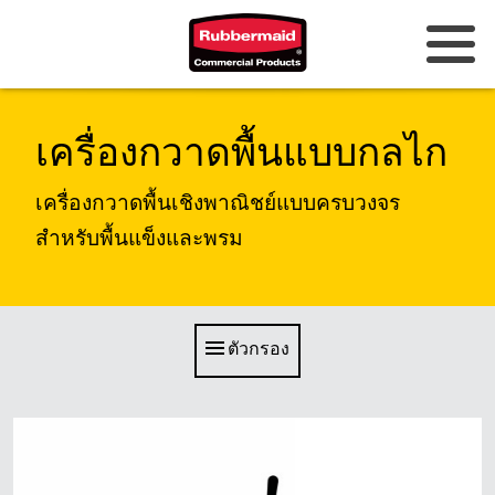
ออสเตรเลียและนิวซีแลนด์
เครื่องกวาดพื้นแบบกลไก
จีน (CN)
เครื่องกวาดพื้นเชิงพาณิชย์แบบครบวงจร
ฮ่องกง
สำหรับพื้นแข็งและพรม
เกาหลี (KR)
ญี่ปุ่น (JP)
ตัวกรอง
ฟิลิปปินส์
เวียดนาม (VN)
ประเทศไทย (TH)