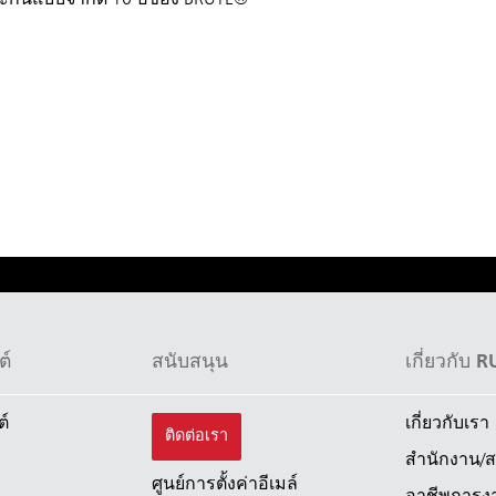
บประกันแบบจำกัด 10 ปีของ BRUTE®
ต์
สนับสนุน
เกี่ยวกับ
ลียและนิวซีแลนด์
จีน (CN)
ต์
เกี่ยวกับเรา
ติดต่อเรา
สำนักงาน/สถ
เกาหลี (KR)
ศูนย์การตั้งค่าอีเมล์