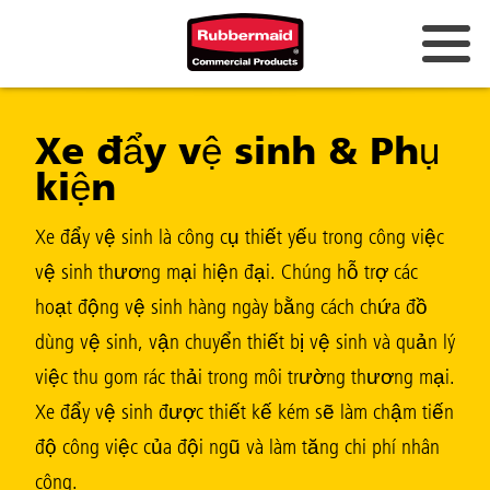
Úc và New Zealand
Xe đẩy vệ sinh & Phụ
Trung Quốc (CN)
kiện
Hồng Kông
Hàn Quốc (KR)
Xe đẩy vệ sinh là công cụ thiết yếu trong công việc
vệ sinh thương mại hiện đại. Chúng hỗ trợ các
Nhật Bản (JP)
hoạt động vệ sinh hàng ngày bằng cách chứa đồ
Philippines
dùng vệ sinh, vận chuyển thiết bị vệ sinh và quản lý
Việt Nam (VN)
việc thu gom rác thải trong môi trường thương mại.
Xe đẩy vệ sinh được thiết kế kém sẽ làm chậm tiến
Thái Lan (TH)
độ công việc của đội ngũ và làm tăng chi phí nhân
Singapore
công.