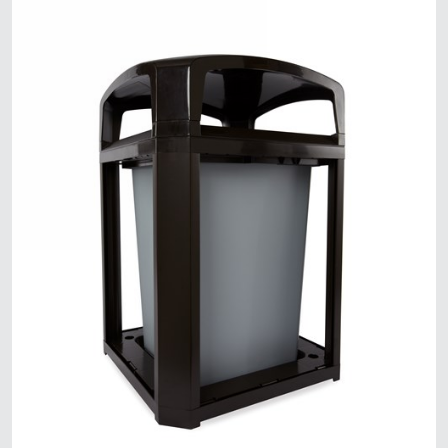
Mã Lai
Indonesia
Đài Loan (CN)