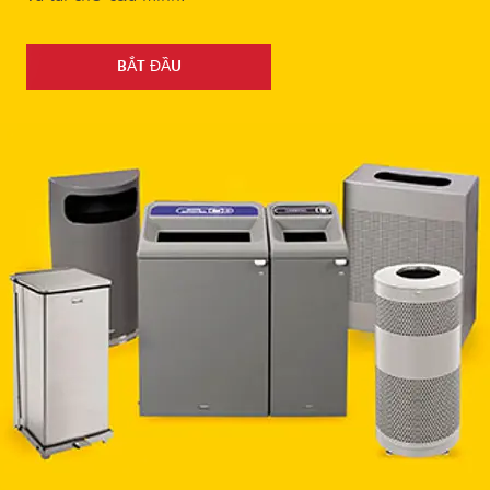
BẮT ĐẦU