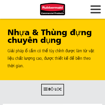
Úc và New Zealand
Nhựa & Thùng đựng
Trung Quốc (CN)
chuyên dụng
Hồng Kông
Hàn Quốc (KR)
Giải pháp ổ cắm có thể tùy chỉnh được làm từ vật
liệu chất lượng cao, được thiết kế để bền theo
Nhật Bản (JP)
thời gian.
Philippines
Việt Nam (VN)
Thái Lan (TH)
BỘ LỌC
Singapore