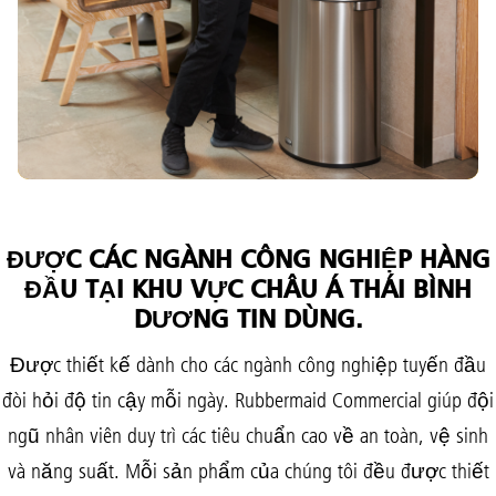
trường, với chất lượng bền lâu và thiết kế cổ điển,
hài hòa với thẩm mỹ của từng công trình.
XEM SẢN PHẨM
ĐƯỢC CÁC NGÀNH CÔNG NGHIỆP HÀNG
ĐẦU TẠI KHU VỰC CHÂU Á THÁI BÌNH
DƯƠNG TIN DÙNG.
Được thiết kế dành cho các ngành công nghiệp tuyến đầu
đòi hỏi độ tin cậy mỗi ngày. Rubbermaid Commercial giúp đội
ngũ nhân viên duy trì các tiêu chuẩn cao về an toàn, vệ sinh
và năng suất. Mỗi sản phẩm của chúng tôi đều được thiết