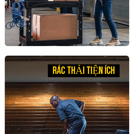
để giữ cho các nhà máy hoạt động hết công suất.
XEM SẢN PHẨM
RÁC THẢI TIỆN ÍCH
RÁC THẢI TIỆN ÍCH
DỌN DẸP CUỘC THI
Giải pháp xử lý rác thải đáng tin cậy giúp các đội
nhóm hoạt động hiệu quả. Với thùng chứa
BRUTE® của chúng tôi, bạn có thể tháo lớp lót dễ
dàng hơn tới 50%, cải thiện năng suất và an toàn,
giúp đội nhóm của bạn duy trì lợi thế sân nhà.