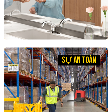
mang lại sự thoải mái và tiện lợi, chúng tôi giúp
khách trở nên dễ dàng hơn bao giờ hết.
XEM SẢN PHẨM
SỰ AN TOÀN
SỰ AN TOÀN
ĐẶT SỰ AN TOÀN CỦA BẠN LÊN
HÀNG ĐẦU
Các sản phẩm an toàn đa dạng của chúng tôi cảnh
báo khách hàng và nhân viên về các mối nguy
hiểm, ngăn ngừa trượt ngã. Chúng tôi giúp giảm
thiểu các sự cố trước khi chúng xảy ra.