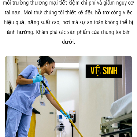
môi trường thương mại tiết kiệm chi phí và giảm nguy cơ
Mã Lai
tai nạn. Mọi thứ chúng tôi thiết kế đều hỗ trợ công việc
Indonesia
hiệu quả, năng suất cao, nơi mà sự an toàn không thể bị
Đài Loan (CN)
ảnh hưởng. Khám phá các sản phẩm của chúng tôi bên
dưới.
VỆ SINH
VỆ SINH
LAU SẠCH VI KHUẨN ĐỂ BÁC SĨ CÓ
THỂ LOẠI BỎ NHIỄM TRÙNG
Các công cụ giúp đội ngũ nhân viên vệ sinh nhanh
ra môi trường an toàn hơn để bệnh nhân có thể
hơn với ít rủi ro hơn. Khăn lau sợi nhỏ Microfiber,
cây lau nhà HYGEN™ và hệ thống lau nhà
WaveBrake® của chúng tôi giúp giảm vi khuẩn, tạo