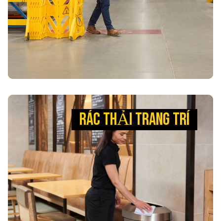
XEM SẢN PHẨM
RÁC THẢI TRANG TRÍ
RÁC THẢI TRANG TRÍ
ĐƯỢC THIẾT KẾ ĐỂ CHỊU
ĐƯỢC THỬ THÁCH CỦA THỜI
GIAN
Giải pháp xử lý rác thải đáng tin cậy, phù hợp với
mọi không gian nội thất. Sản phẩm của chúng tôi
được chế tạo để chịu được mọi điều kiện môi