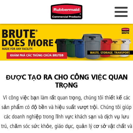
Úc và New Zealand
Trung Quốc (CN)
Hồng Kông
KHÁM PHÁ CÁC THÙNG CHỨA BRUTE®
Hàn Quốc (KR)
Nhật Bản (JP)
ĐƯỢC TẠO RA CHO CÔNG VIỆC QUAN
TRỌNG
Philippines
Vì công việc bạn làm rất quan trọng, chúng tôi thiết kế các
Việt Nam (VN)
sản phẩm có độ bền và hiệu suất vượt trội. Chúng tôi giúp
Thái Lan (TH)
các doanh nghiệp trong lĩnh vực khách sạn và dịch vụ lưu
Singapore
trú, chăm sóc sức khỏe, giáo dục, quản lý cơ sở vật chất và