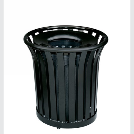
Mã Lai
Indonesia
Đài Loan (CN)