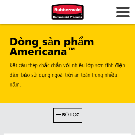
Úc và New Zealand
Dòng sản phẩm
Trung Quốc (CN)
Americana™
Hồng Kông
Hàn Quốc (KR)
Kết cấu thép chắc chắn với nhiều lớp sơn tĩnh điện
đảm bảo sử dụng ngoài trời an toàn trong nhiều
Nhật Bản (JP)
năm.
Philippines
Việt Nam (VN)
Thái Lan (TH)
BỘ LỌC
Singapore