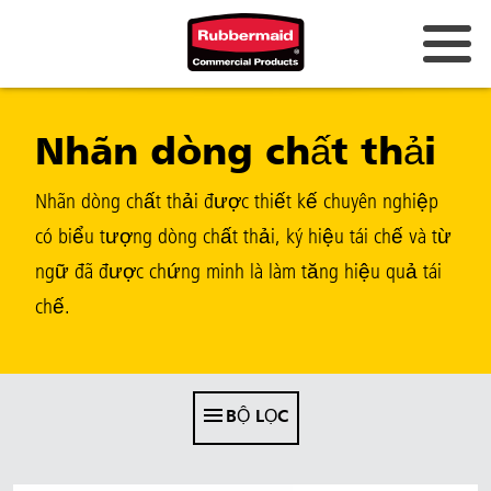
Úc và New Zealand
Nhãn dòng chất thải
Trung Quốc (CN)
Hồng Kông
Nhãn dòng chất thải được thiết kế chuyên nghiệp
Hàn Quốc (KR)
có biểu tượng dòng chất thải, ký hiệu tái chế và từ
ngữ đã được chứng minh là làm tăng hiệu quả tái
Nhật Bản (JP)
chế.
Philippines
Việt Nam (VN)
Thái Lan (TH)
BỘ LỌC
Singapore