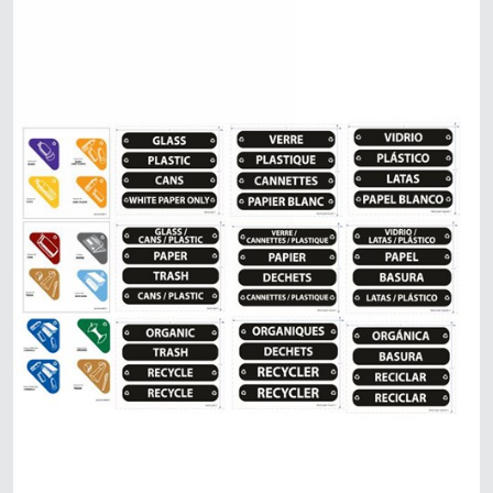
Mã Lai
Indonesia
Đài Loan (CN)