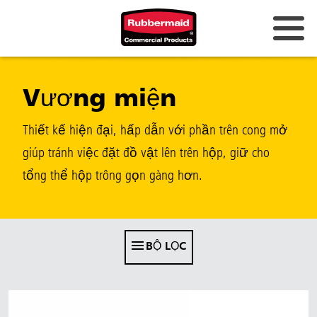
Úc và New Zealand
Vương miện
Trung Quốc (CN)
Hồng Kông
Thiết kế hiện đại, hấp dẫn với phần trên cong mở
Hàn Quốc (KR)
giúp tránh việc đặt đồ vật lên trên hộp, giữ cho
tổng thể hộp trông gọn gàng hơn.
Nhật Bản (JP)
Philippines
Việt Nam (VN)
BỘ LỌC
Thái Lan (TH)
Singapore