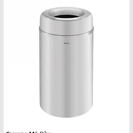
Mã Lai
Indonesia
Đài Loan (CN)