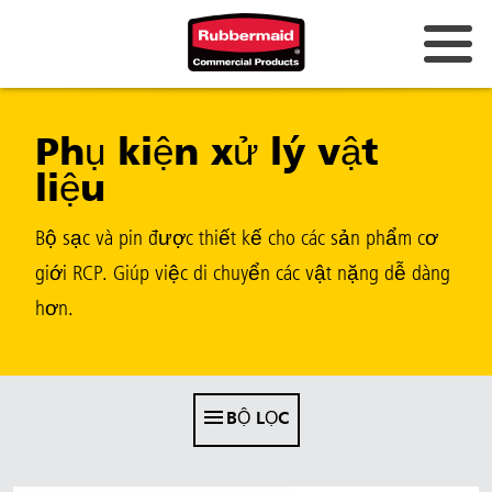
Úc và New Zealand
Phụ kiện xử lý vật
Trung Quốc (CN)
liệu
Hồng Kông
Hàn Quốc (KR)
Bộ sạc và pin được thiết kế cho các sản phẩm cơ
giới RCP. Giúp việc di chuyển các vật nặng dễ dàng
Nhật Bản (JP)
hơn.
Philippines
Việt Nam (VN)
Thái Lan (TH)
BỘ LỌC
Singapore