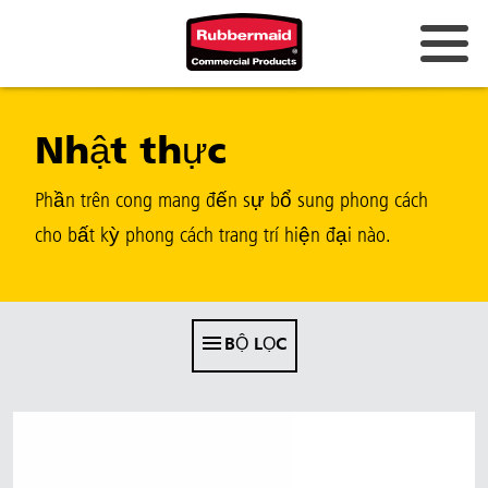
Úc và New Zealand
Nhật thực
Trung Quốc (CN)
Hồng Kông
Phần trên cong mang đến sự bổ sung phong cách
Hàn Quốc (KR)
cho bất kỳ phong cách trang trí hiện đại nào.
Nhật Bản (JP)
Philippines
BỘ LỌC
Việt Nam (VN)
Thái Lan (TH)
Singapore