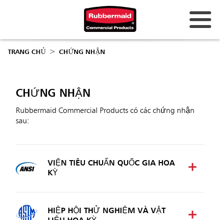
Úc và New Zealand
TRANG CHỦ
CHỨNG NHẬN
Trung Quốc (CN)
Hồng Kông
CHỨNG NHẬN
Hàn Quốc (KR)
Rubbermaid Commercial Products có các chứng nhận
sau:
Nhật Bản (JP)
Philippines
VIỆN TIÊU CHUẨN QUỐC GIA HOA
Việt Nam (VN)
KỲ
Thái Lan (TH)
Singapore
HIỆP HỘI THỬ NGHIỆM VÀ VẬT