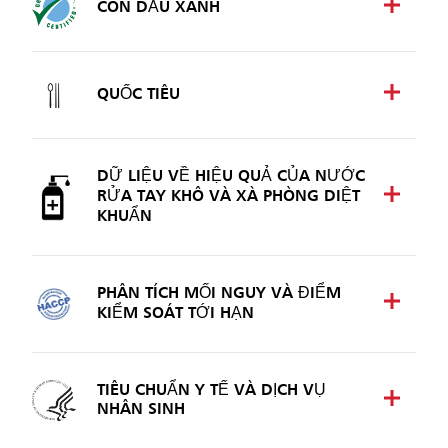
CON DẤU XANH
QUỐC TIÊU
DỮ LIỆU VỀ HIỆU QUẢ CỦA NƯỚC
RỬA TAY KHÔ VÀ XÀ PHÒNG DIỆT
KHUẨN
PHÂN TÍCH MỐI NGUY VÀ ĐIỂM
KIỂM SOÁT TỚI HẠN
TIÊU CHUẨN Y TẾ VÀ DỊCH VỤ
NHÂN SINH