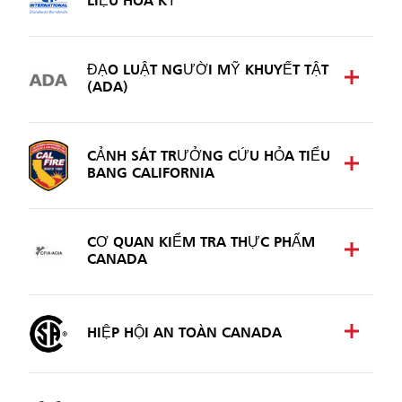
LIỆU HOA KỲ
Mã Lai
Indonesia
ĐẠO LUẬT NGƯỜI MỸ KHUYẾT TẬT
(ADA)
Đài Loan (CN)
CẢNH SÁT TRƯỞNG CỨU HỎA TIỂU
BANG CALIFORNIA
CƠ QUAN KIỂM TRA THỰC PHẨM
CANADA
HIỆP HỘI AN TOÀN CANADA