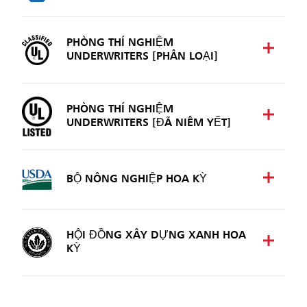
PHÒNG THÍ NGHIỆM
UNDERWRITERS [PHÂN LOẠI]
PHÒNG THÍ NGHIỆM
UNDERWRITERS [ĐÃ NIÊM YẾT]
BỘ NÔNG NGHIỆP HOA KỲ
HỘI ĐỒNG XÂY DỰNG XANH HOA
KỲ