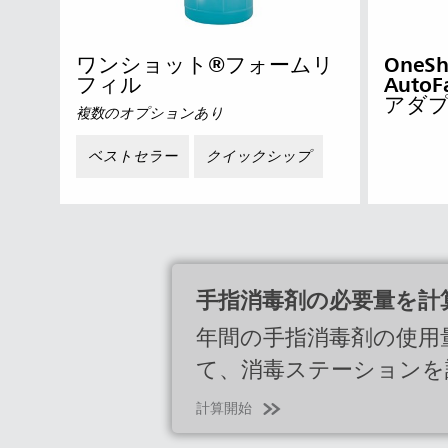
オース
ランド
ワンショット®フォームリ
OneS
フィル
Auto
香港
アダ
複数のオプションあり
日本 (JP
ベストセラー
クイックシップ
ベトナ
シンガ
インド
手指消毒剤の必要量を計
年間の手指消毒剤の使用
て、消毒ステーションを
計算開始