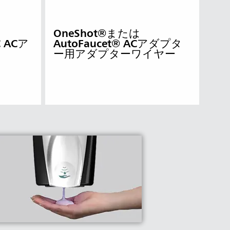
OneShot®または
C ACア
AutoFaucet® ACアダプタ
ー用アダプターワイヤー