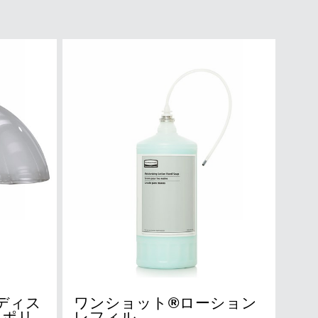
ムディス
ワンショット®ローション