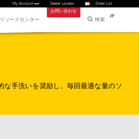
My Account
Dealer Locator
0
Order List
お問い合わせ
JP
検索
リソースセンター
的な手洗いを奨励し、毎回最適な量のソ