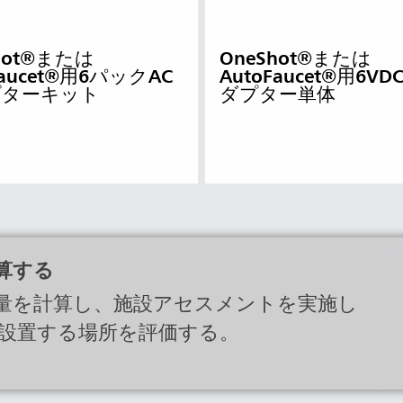
トラリアとニュージー
中国（CN）
hot®または
OneShot®または
Faucet®用6パックAC
AutoFaucet®用6VD
韓国 (KR)
プターキット
ダプター単体
)
フィリピン
ム（VN）
タイ (TH)
マレーシア
ポール
ネシア
台湾（中国語）
算する
量を計算し、施設アセスメントを実施し
設置する場所を評価する。