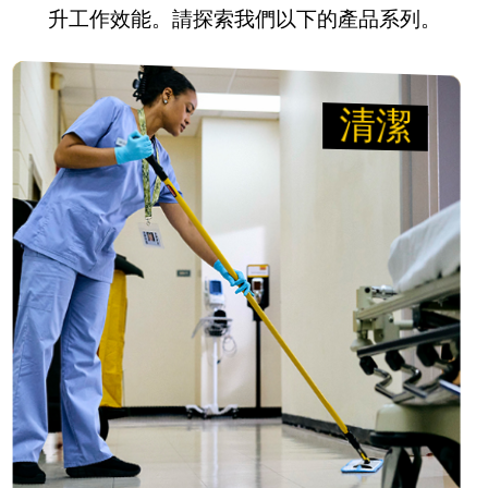
升工作效能。請探索我們以下的產品系列。
馬來西亞
印尼
清潔
清潔
台灣（繁體中文）
抹去 病菌，讓醫生可以
消除感染
協助團隊更快速、更安全地完成清潔的工具。我們
的超細纖維布、HYGEN™拖把及WaveBrake®拖地
系統能有效減少病菌，營造更安全的環境，讓患者
得以安心康復。
檢視產品