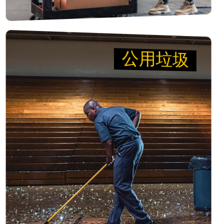
公用垃圾
公用垃圾
清理 比賽
可靠的廢棄物解決方案，讓團隊持續前進。採用我
們的BRUTE®容器，可將內襯移除難度降低高達
50%，提升生產力與安全性，讓您的團隊持續保持
主場優勢。
檢視產品