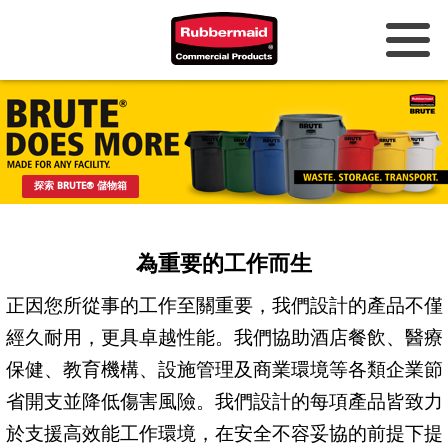
澳洲與紐西蘭
中國（CN）
香港
探索 BRUTE® 儲物箱
韓國 (KR)
為重要的工作而生
日本 (JP)
正因您所從事的工作至關重要，我們設計的產品不僅
菲律賓
經久耐用，更具卓越性能。我們協助酒店餐飲、醫療
越南（VN）
保健、教育機構、設施管理及商業環境等各類企業節
泰國 (TH)
省開支並降低傷害風險。我們設計的每項產品皆致力
於支援高效能工作環境，在安全不容妥協的前提下提
新加坡