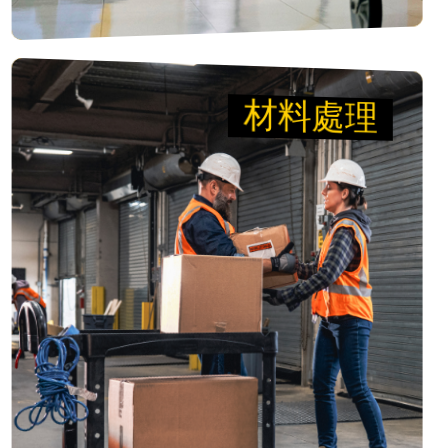
材料處理
材料處理
移動箱子 讓倉庫可以移
動工業
專為輕鬆處理重型負載而設計。憑藉堅固可靠的
BRUTE多功能推車與傾斜式卡車，您能更聰明、更
快速、更安全地工作，讓工廠全速運轉。
檢視產品