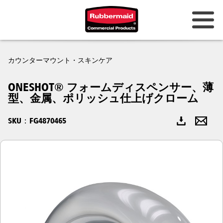
オーストラリアとニュージーラン
カウンターマウント・スキンケア
ド
ONESHOT® フォームディスペンサー、薄
中国（CN）
型、金属、ポリッシュ仕上げクローム
香港
SKU：FG4870465
韓国 (KR)
日本 (JP)
フィリピン
ベトナム（VN）
タイ (TH)