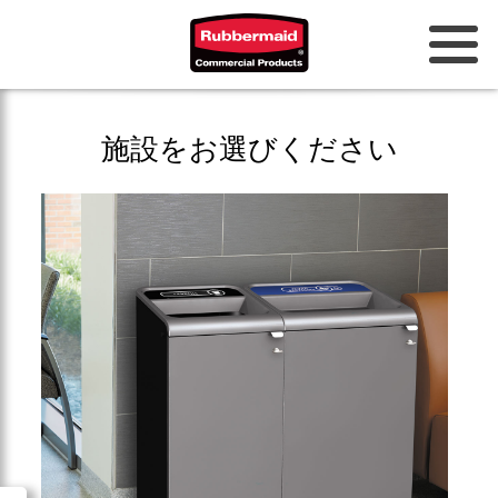
オーストラリアとニュージーラン
施設をお選びください
ド
中国（CN）
香港
韓国 (KR)
日本 (JP)
フィリピン
ベトナム（VN）
タイ (TH)