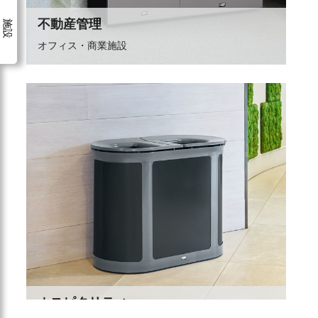
シンガポール
施設
不動産管理
マレーシア
オフィス・商業施設
インドネシア
台湾（中国語）
ホスピタリティ