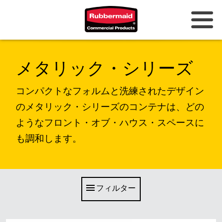
オーストラリアとニュージーラン
メタリック・シリーズ
ド
中国（CN）
コンパクトなフォルムと洗練されたデザイン
のメタリック・シリーズのコンテナは、どの
香港
ようなフロント・オブ・ハウス・スペースに
韓国 (KR)
も調和します。
日本 (JP)
フィリピン
フィルター
ベトナム（VN）
タイ (TH)