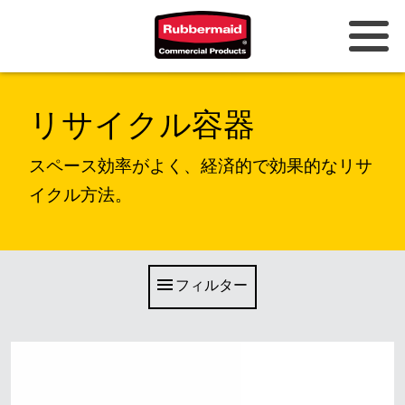
オーストラリアとニュージーラン
リサイクル容器
ド
中国（CN）
スペース効率がよく、経済的で効果的なリサ
イクル方法。
香港
韓国 (KR)
日本 (JP)
フィルター
フィリピン
ベトナム（VN）
タイ (TH)