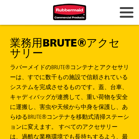
オーストラリアとニュージーラン
業務用BRUTE®アクセ
ド
サリー
中国（CN）
ラバーメイドのBRUTE®コンテナとアクセサリ
香港
ーは、すでに数千もの施設で信頼されている
韓国 (KR)
システムを完成させるものです。蓋、台車、
日本 (JP)
キャディバッグが連携して、重い荷物を安全
フィリピン
に運搬し、害虫や天候から中身を保護し、あ
らゆるBRUTE®コンテナを移動式清掃ステーシ
ベトナム（VN）
ョンに変えます。 すべてのアクセサリー
タイ (TH)
は、過酷な業務環境でも長持ちするよう、最