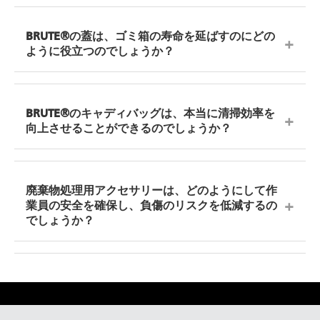
ンデム・ドリーは、一度に2つのコンテナを運搬で
きます。BRUTE® スクエア・コンテナには、
荒れた路面でもグリップ力を発揮する、深いトレッ
BRUTE® スクエア・ドリーをご使用ください。 ユ
ドを備えた特大サイズのパンクしないホイールをお
BRUTE®の蓋は、ゴミ箱の寿命を延ばすのにどの
ニバーサル・ドラム・ドリーは、BRUTE®コンテナ
選びください。人間工学に基づいたクルーザーハン
ように役立つのでしょうか？
と標準的な55ガロンのドラム缶の両方に適合し、持
ドルは、長距離の移動でも快適な操作性を確保し、
ち上げ作業を最小限に抑えたい、さまざまな種類の
作業者の負担を軽減します。補強されたベースとリ
物品を取り扱う施設に最適です。
ムフックにより、荒れた路面や凹凸のある場所で重
BRUTE®の蓋は、過酷な業務環境下でも長寿命を維
い荷物を積み込む際にも、コンテナを安定させるこ
持できるよう、UV防止剤を配合した最高品質の素材
BRUTE®のキャディバッグは、本当に清掃効率を
とができます。BRUTE® 建設・造園用ドリーは、こ
で作られています。自己排水用の溝により、蓋の上
向上させることができるのでしょうか？
うした過酷な使用条件に対応するよう設計されてお
に水が溜まるのを防ぎます。通気孔付きのドーム型
り、一体型のフットレッグにより、傾斜時の安全性
蓋は、コンテナ内部の適切な通気性を確保し、臭い
を高め、怪我のリスクを低減します。
の発生を抑制します。スナップロック機構により、
はい。BRUTE®キャディバッグを使用すると、32ガ
輸送中に蓋がずれるのを防ぎ、生産性を向上させる
ロンまたは44ガロンのBRUTE®コンテナを、ゴミ
廃棄物処理用アクセサリーは、どのようにして作
とともに、こぼれによる後片付けの手間を軽減しま
袋、手袋、スプレーボトルを収納できる移動式清掃
業員の安全を確保し、負傷のリスクを低減するの
す。蓋の突起により、シフトの合間にコンテナを保
ステーションに変えることができます。多数のポケ
でしょうか？
管する際にも安定して積み重ねることができます。
ットにより、備品を整理整頓でき、各ルートでの作
業効率が向上します。リムキャディには一体型のバ
ッグストラップが付いており、使用中にゴミ袋をし
ドリーを使用すれば、満杯のコンテナを持ち上げる
っかりと固定し、満杯になった際にきれいに取り外
必要がなくなり、施設内での重量物の移動が容易に
すことができます。頑丈なビニール素材は、破れに
なります。BRUTE®コンテナの丸みを帯びたハンド
くく、毎日の収集作業に耐えられるよう作られてい
ルと補強された底面により、手作業での取り扱い時