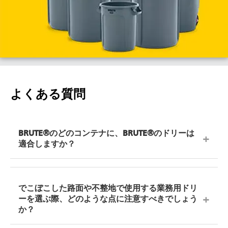
よくある質問
BRUTE®のどのコンテナに、BRUTE®のドリーは
適合しますか？
ほとんどのラバーメイド BRUTE® ドリーは、20、
32、44、および55ガロンのBRUTE® 丸型コンテナ
でこぼこした路面や不整地で使用する業務用ドリ
に対応しています。標準のBRUTE® ドリーと
ーを選ぶ際、どのような点に注意すべきでしょう
BRUTE® クワイエット・ドリーは、ツイストロック
か？
方式でコンテナを固定し、運搬を容易にします。タ