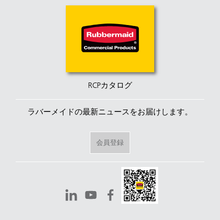
ます。
のグリップ性が向上します。キャディバッグを使え
ば工具を手元に置いておけるため、往復回数が減
り、長時間の勤務における作業員の安全が確保され
ます。自動閉鎖式のドーム型蓋により、ゴミの回収
や排出時にゴミに手で触れる必要がなくなります。
これらの効果が相まって、日々の作業における人間
工学的な快適性が向上し、不自然な姿勢での持ち上
げ作業が減少します。
RCPカタログ
ラバーメイドの最新ニュースをお届けします。
会員登録