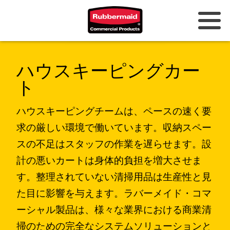
オーストラリアとニュージーラン
ハウスキーピングカー
ド
ト
中国（CN）
ハウスキーピングチームは、ペースの速く要
香港
求の厳しい環境で働いています。収納スペー
韓国 (KR)
スの不足はスタッフの作業を遅らせます。設
日本 (JP)
計の悪いカートは身体的負担を増大させま
フィリピン
す。整理されていない清掃用品は生産性と見
た目に影響を与えます。ラバーメイド・コマ
ベトナム（VN）
ーシャル製品は、様々な業界における商業清
タイ (TH)
掃のための完全なシステムソリューションと