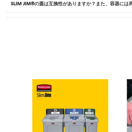
のスリム型ゴミ箱に比べて2倍のアクセス性を確保し、スリ
SLIM JIM®の蓋は互換性がありますか？また、容器に
固定用クリップ、底面および縁の取っ手を備えています
両方です。スイング式蓋、ヒンジ式蓋、ハンドル付き蓋
きます。リサイクル用蓋は、16ガロンおよび23ガロンのS
は、EPAのガイドラインを上回る使用済み再生樹脂（P
に貢献します。