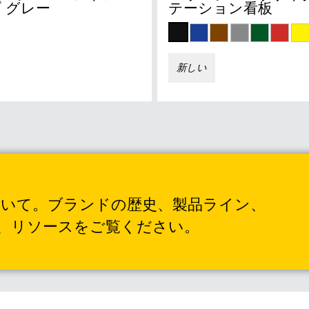
 グレー
テーション看板
新しい
トラリアとニュージー
中国（CN）
韓国 (KR)
)
フィリピン
いて。ブランドの歴史、製品ライン、
ム（VN）
タイ (TH)
、リソースをご覧ください。
マレーシア
ポール
ネシア
台湾（中国語）