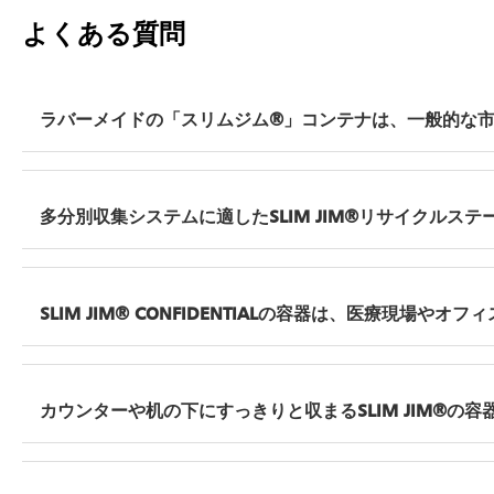
よくある質問
ラバーメイドの「スリムジム®」コンテナは、一般的な
一体型の通気チャネルが大きな違いを生み出します。満
必要な引き抜き力が軽減され、ライナーの取り外しが最大
多分別収集システムに適したSLIM JIM®リサイクルス
丈な底面と縁の取っ手がグリップ性を向上させるため、
管理の効率性における高い基準を満たすとともに、廃棄
まず、一般ごみ、紙、瓶・缶、混合リサイクル、堆肥など、
ば、各分別種ごとに色とラベルを選択し、リサイクル品
SLIM JIM® CONFIDENTIALの容器は、医療現
と固定でき、表示板やラベルにより各分別種が明確に区
ます。このシステムは、不動産所有者が分別効率を向上
はい。本製品は、デスクの下、ナースステーション、カ
装備の鍵付きロックにより、HIPAAなどの機密文書に
カウンターや机の下にすっきりと収まるSLIM JIM®の
に機密文書の適切な廃棄を開始できます。
「Slim Jim® 50L アンダーカウンター用コンテ