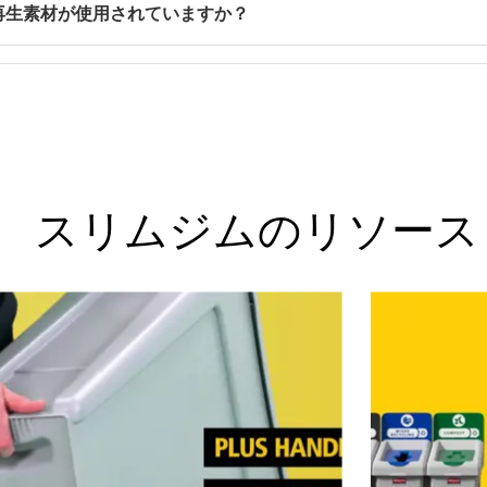
ムな本体設計により設置面積を最小限に抑えています。より幅の広
は再生素材が使用されていますか？
。
、紙類リサイクル用蓋など、色分けされた交換可能な蓋を使用
lim Jim®コンテナの、オープントップ、ボトル・缶、紙類
CR）を含む耐久性に優れたプラスチックで製造されており、
スリムジムのリソース