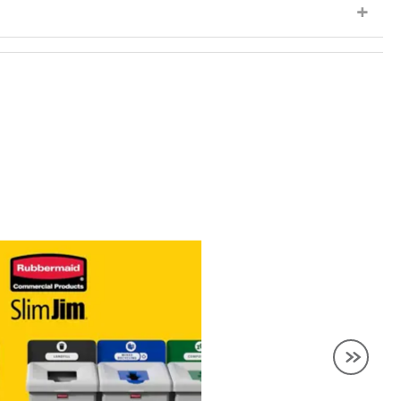
い「Slim Jim®」シリーズと同様、通気口、ゴミ袋
することで、蓋を交換するだけでコンテナの用途を変更で
、混合リサイクル用の投入口に適合します。 コンテナ本体
お客様の持続可能性の目標を支援し、廃棄物の効果的な削減