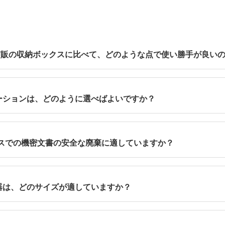
市販の収納ボックスに比べて、どのような点で使い勝手が良い
杯のライナーを持ち上げると、このチャネルによって気流が発
80％容易になります。 バッグの締め付けバンドがライナー
テーションは、どのように選べばよいですか？
取り扱いが迅速になり、生産性が向上し、頻繁な交換作業中の
物の削減と人件費の節約を通じて、持続可能な取り組みを支援
分別収集が必要なごみの種類から始めましょう。 「Slim Ji
に合わせたサイズのヒンジ付き蓋インサートを追加することで
場やオフィスでの機密文書の安全な廃棄に適していますか？
別されます。また、ステーション同士を連結できるため、ニー
させるのに役立ち、環境に優しく持続可能な廃棄物管理を促進
ウンターの下などに設置できるよう設計されています。側面に
関する要件を満たすために必要なセキュリティが確保されていま
容器は、どのサイズが適していますか？
ナ」は、カウンターの下に設置してスペースを有効活用できるよう