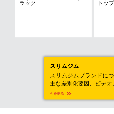
ラック
トップ
オース
ランド
香港
スリムジム
日本 (JP
スリムジムブランドにつ
ベトナ
主な差別化要因、ビデオ
シンガ
今を探る
インド