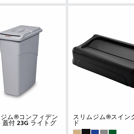
ムジム®コンフィデン
スリムジム®スイン
 蓋付 23G ライトグ
ド