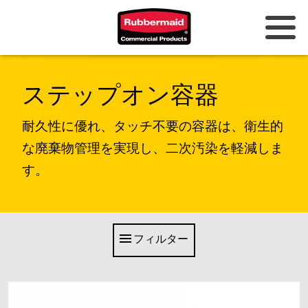
オーストラリアとニュージーラン
ステップオン容器
ド
中国（CN）
耐久性に優れ、タッチ不要の容器は、衛生的
な廃棄物管理を実現し、二次汚染を軽減しま
香港
す。
韓国 (KR)
日本 (JP)
フィリピン
フィルター
ベトナム（VN）
タイ (TH)