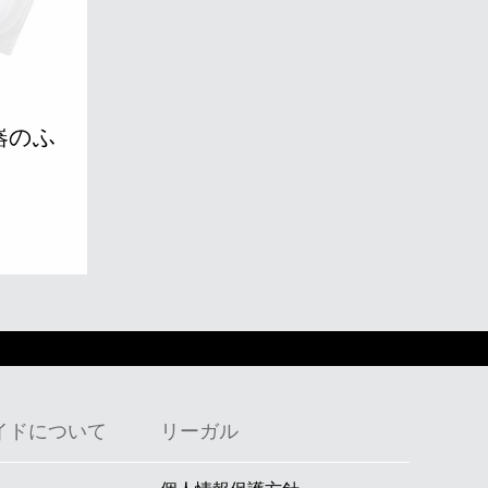
器のふ
イドについて
リーガル