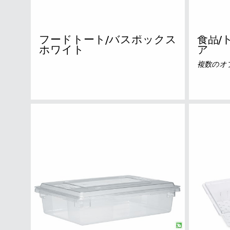
香港
日本 (JP
フードトート/バスボックス
食品/
ホワイト
ア
ベトナ
複数のオ
シンガ
インド