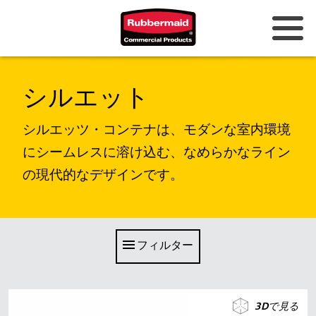
オーストラリアとニュージーラン
シルエット
ド
中国（CN）
シルエッツ・コンテナは、モダンな室内環境
にシームレスに溶け込む、なめらかなライン
香港
の現代的なデザインです。
韓国 (KR)
日本 (JP)
フィリピン
フィルター
ベトナム（VN）
タイ (TH)
3Dで見る