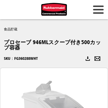
オーストラリアとニュージーラン
食品貯蔵
ド
プロセーブ 946MLスクープ付き500カッ
中国（CN）
プ容器
香港
SKU：FG360288WHT
韓国 (KR)
日本 (JP)
フィリピン
ベトナム（VN）
タイ (TH)