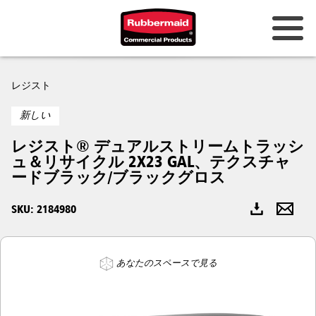
オーストラリアとニュージーラン
レジスト
ド
新しい
中国（CN）
レジスト® デュアルストリームトラッシ
香港
ュ＆リサイクル 2X23 GAL、テクスチャ
ードブラック/ブラックグロス
韓国 (KR)
SKU: 2184980
日本 (JP)
フィリピン
あなたのスペースで見る
ベトナム（VN）
タイ (TH)