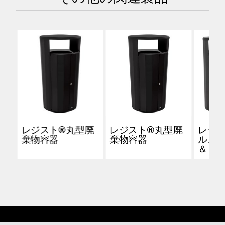
レジスト®丸型廃
レジスト®丸型廃
レジス
棄物容器
棄物容器
ルス
＆リ