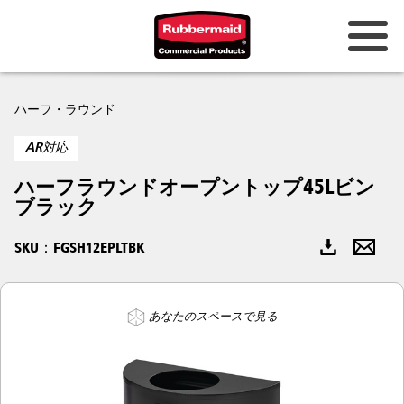
オーストラリアとニュージーラン
ハーフ・ラウンド
ド
AR対応
中国（CN）
ハーフラウンドオープントップ45Lビン
香港
ブラック
韓国 (KR)
SKU：FGSH12EPLTBK
日本 (JP)
フィリピン
あなたのスペースで見る
ベトナム（VN）
タイ (TH)