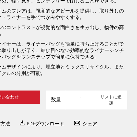
ため、軽く見え、ピンチフリーで閉じることができる。
リムのフレアは、視覚的なアピールを提供し、取り外しの
ク・ライナーを手でつかみやすくする。
ルのコントラストが視覚的な面白さを生み出し、物件の高
る。
ライナーは、ライナーバッグを簡単に持ち上げることがで
の取り出しが早く、結び目のない効率的なライナーシンチ
ーバッグをワンステップで簡単に保持できる。
ームデザインにより、埋立地とミックスリサイクル、また
イクルの分別が可能。
問い合わせ
リストに追
数量
加
入方法
PDFダウンロード
シェア