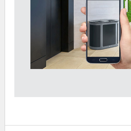
日本 (JP
ベトナ
シンガ
インド