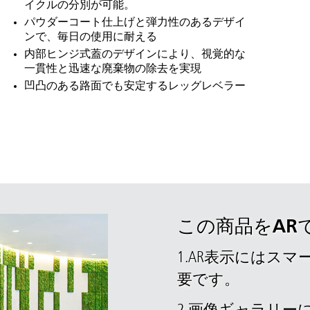
イクルの分別が可能。
パウダーコート仕上げと弾力性のあるデザイ
ンで、毎日の使用に耐える
内部ヒンジ式蓋のデザインにより、視覚的な
一貫性と迅速な廃棄物の除去を実現
凹凸のある路面でも安定するレッグレベラー
この商品をAR
1.AR表示にはス
トラリアとニュージー
中国（CN）
要です。
韓国 (KR)