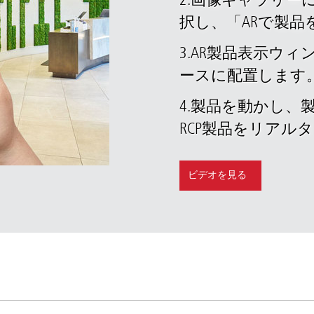
2.画像ギャラリー
択し、「ARで製
)
フィリピン
3.AR製品表示ウ
ム（VN）
タイ (TH)
ースに配置します
マレーシア
ポール
4.製品を動かし、
ネシア
台湾（中国語）
RCP製品をリアル
ビデオを見る