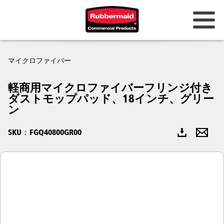
オーストラリアとニュージーラン
マイクロファイバー
ド
軽商用マイクロファイバーフリンジ付き
中国（CN）
ダストモップパッド、18インチ、グリー
ン
香港
韓国 (KR)
SKU：FGQ40800GR00
日本 (JP)
フィリピン
ベトナム（VN）
タイ (TH)