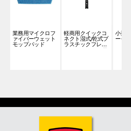
業務用マイクロフ
軽商用クイックコ
小型
ァイバーウェット
ネクト湿式/乾式プ
ーモ
モップパッド
ラスチックフレー
ム、18インチ、黒