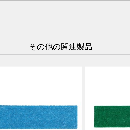
韓国 (KR)
)
フィリピン
ム（VN）
タイ (TH)
その他の関連製品
マレーシア
ポール
ネシア
台湾（中国語）