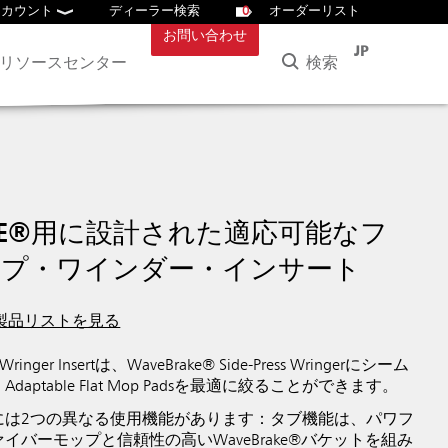
アカウント
ディーラー検索
0
オーダーリスト
お問い合わせ
JP
検索
リソースセンター
AKE®用に設計された適応可能なフ
ップ・ワインダー・インサート
製品リストを見る
p Wringer Insertは、WaveBrake® Side-Press Wringerにシーム
aptable Flat Mop Padsを最適に絞ることができます。
には2つの異なる使用機能があります：タブ機能は、パワフ
イバーモップと信頼性の高いWaveBrake®バケットを組み