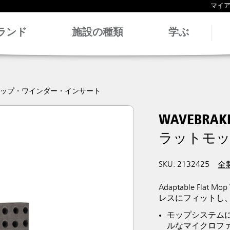
マイ
ランド
施設の種類
学ぶ
モップ・ワインダー・インサート
WAVEBR
ラットモ
SKU: 2132425
全
Adaptable Flat Mo
レスにフィットし、Ad
モップシステム
ルなマイクロファ