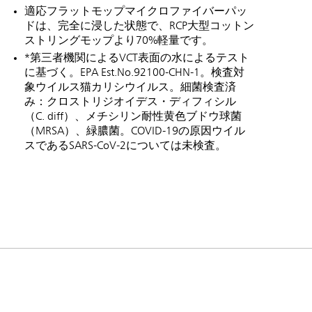
適応フラットモップマイクロファイバーパッ
ドは、完全に浸した状態で、RCP大型コットン
ストリングモップより70%軽量です。
*第三者機関によるVCT表面の水によるテスト
に基づく。EPA Est.No.92100-CHN-1。検査対
象ウイルス猫カリシウイルス。細菌検査済
み：クロストリジオイデス・ディフィシル
（C. diff）、メチシリン耐性黄色ブドウ球菌
（MRSA）、緑膿菌。COVID-19の原因ウイル
スであるSARS-CoV-2については未検査。
トラリアとニュージー
中国（CN）