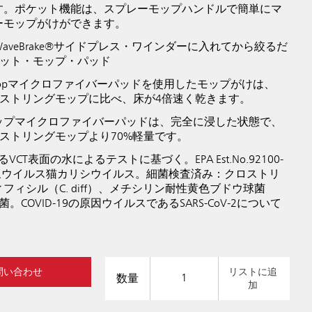
す。ポケット機能は、スプレーモップハンドルで簡単にマ
ーモップがけができます。
aveBrake®サイドプレス・ワインダーに入れてから絞るだ
eフラット・モップ・パッド
 Flat Mopマイクロファイバーパッドを使用したモップがけは、
ンストリングモップに比べ、床が4倍速く乾きます。
ップマイクロファイバーパッドは、完全に浸した状態で、
ンストリングモップより70%軽量です。
CT表面の水によるテストに基づく。EPA Est.No.92100-
対象ウイルス猫カリシウイルス。細菌検査済み：クロストリ
フィシル（C. diff）、メチシリン耐性黄色ブドウ球菌
。COVID-19の原因ウイルスであるSARS-CoV-2について
問い合わせ
リストに追
数量
加