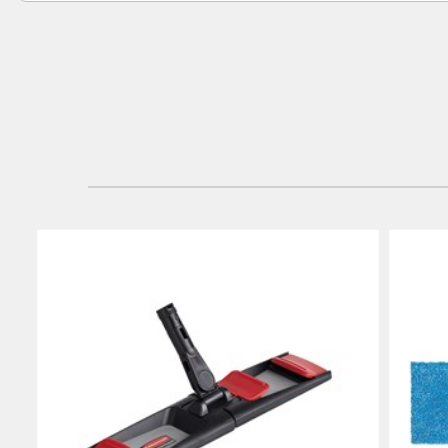
ランド
香港
日本 (JP
ベトナ
シンガ
インド