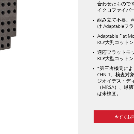
合わせたもので
イクロファイバ
組み立て不要、W
け Adaptabl
Adaptable
RCP大判コット
適応フラットモ
RCP大型コット
*第三者機関によるV
CHN-1。検査
ジオイデス・ディ
（MRSA）、緑膿菌
は未検査。
今すぐお