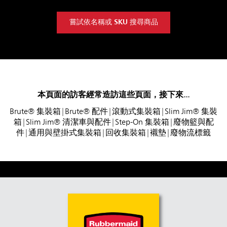
嘗試依名稱或 SKU 搜尋商品
本頁面的訪客經常造訪這些頁面，接下來...
Brute® 集裝箱
|
Brute® 配件
|
滾動式集裝箱
|
Slim Jim® 集裝
箱
|
Slim Jim® 清潔車與配件
|
Step-On 集裝箱
|
廢物籃與配
件
|
通用與壁掛式集裝箱
|
回收集裝箱
|
襯墊
|
廢物流標籤