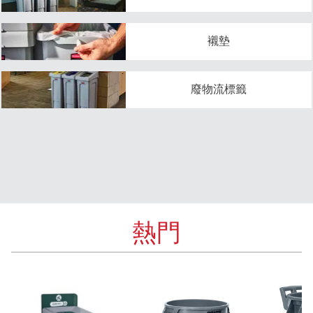
襯墊
廢物流標籤
熱門