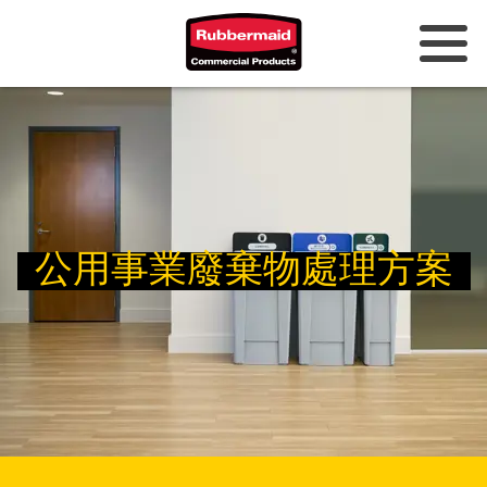
澳洲與紐西蘭
中國（CN）
香港
韓國 (KR)
公用事業廢棄物處理方案
日本 (JP)
菲律賓
越南（VN）
泰國 (TH)
新加坡