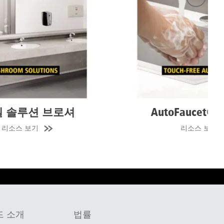
AutoFaucet® 브로셔
비접촉식
리소스 보기
 소개
법률