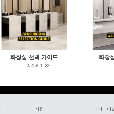
)
필리핀
VN)
태국 (TH)
말레이시아
르
시아
대만 (CN)
화장실 솔루션 브로셔
리소스 보기
구
지원
러버메이드