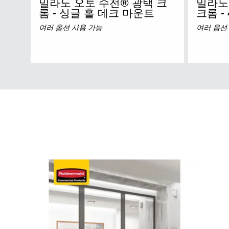
밀라노 오토 수전® 광택 크
밀라노
롬 - 싱글 홀 데크 마운트
크롬 -
여러 옵션 사용 가능
여러 옵션
호주 및
홍콩