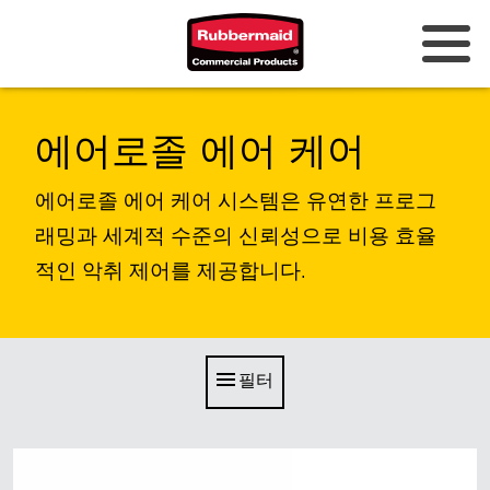
호주 및 뉴질랜드
에어로졸 에어 케어
중국 (CN)
에어로졸 에어 케어 시스템은 유연한 프로그
홍콩
래밍과 세계적 수준의 신뢰성으로 비용 효율
한국 (KR)
적인 악취 제어를 제공합니다.
일본 (JP)
필리핀
필터
베트남 (VN)
태국 (TH)
싱가포르