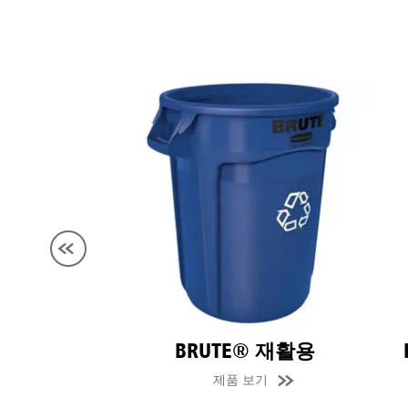
호주 및
홍콩
일본 (JP
베트남 (
싱가포
BRUTE® 재활용
B
인도네
제품 보기