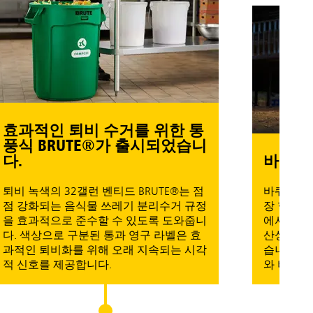
적인 퇴비 수거를 위한 통
 BRUTE®가 출시되었습니
바퀴 달린 B
녹색의 32갤런 벤티드 BRUTE®는 점
바퀴 달린 BRUT
화되는 음식물 쓰레기 분리수거 규정
장 혁신적인 최신
과적으로 준수할 수 있도록 도와줍니
에서도 5배 더 쉽
색상으로 구분된 통과 영구 라벨은 효
산성을 향상하고 
 퇴비화를 위해 오래 지속되는 시각
습니다. *44G 
호를 제공합니다.
와 비교한 내부 