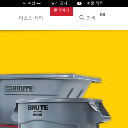
내 계정
딜러 찾기
0
주문 목록
문의하기
KR
검색
리소스 센터