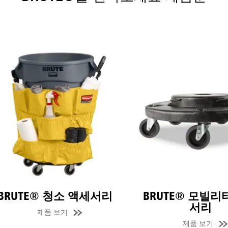
 뉴질랜드
중국 (CN)
한국 (KR)
)
필리핀
VN)
태국 (TH)
말레이시아
르
RUTE® 청소 액세서리
BRUTE® 모빌리티 
시아
대만 (CN)
서리
제품 보기
제품 보기