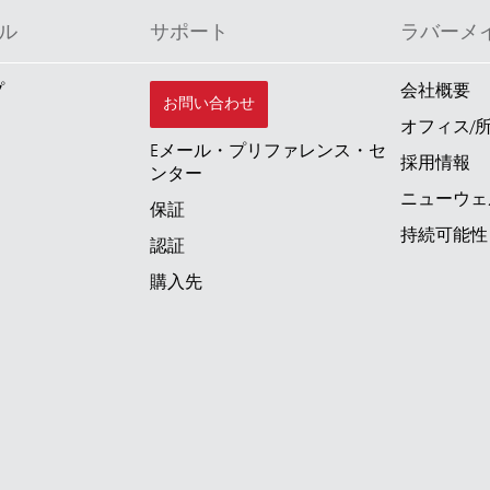
ル
サポート
ラバーメ
プ
会社概要
お問い合わせ
オフィス/
Eメール・プリファレンス・セ
採用情報
ンター
ニューウェ
保証
持続可能性
認証
購入先
トラリアとニュージー
中国（CN）
韓国 (KR)
)
フィリピン
ム（VN）
タイ (TH)