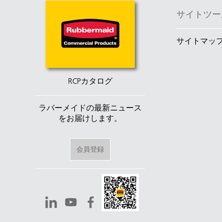
サイトツー
サイトマッ
RCPカタログ
ラバーメイドの最新ニュース
をお届けします。
オース
ランド
会員登録
香港
日本 (JP
ベトナ